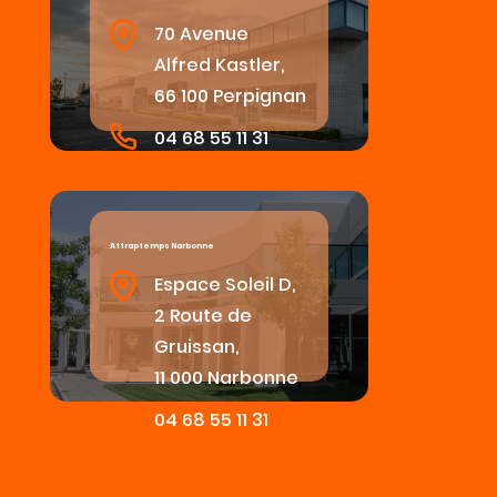
70 Avenue
Alfred Kastler,
66 100 Perpignan
04 68 55 11 31
Attraptemps Narbonne
Espace Soleil D,
2 Route de
Gruissan,
11 000 Narbonne
04 68 55 11 31