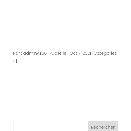
Alexandra
Par :
adminAT66
|
Publié le : Oct 7, 2021
|
Catégories
:
|
Réseaux Sociaux
« Très bonne équipe. Je suis très
satisfaite. Je recommande vivement. »
Rechercher