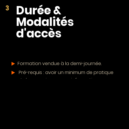
Durée &
Modalités
d'accès
Formation vendue à la demi-journée.
Pré-requis : avoir un minimum de pratique
et de connaissance en informatique
Nous déterminons ensemble, selon vos
besoins, et à la suite de l’entretien initial
avec votre chef de projet dédié, les délais
de mise en place de la formation et les
objectifs personnalisés.
La prise en compte de votre demande via